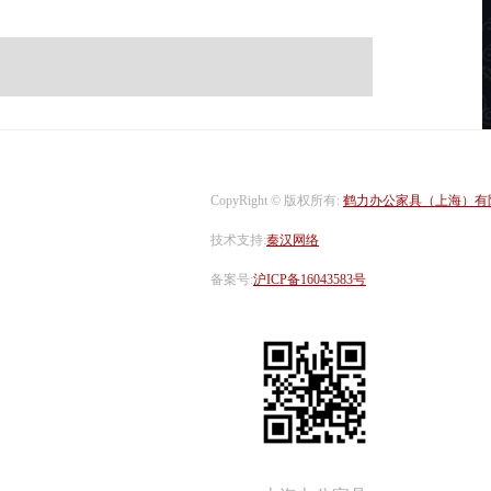
CopyRight © 版权所有:
鹤力办公家具（上海）有
技术支持:
秦汉网络
备案号:
沪ICP备16043583号