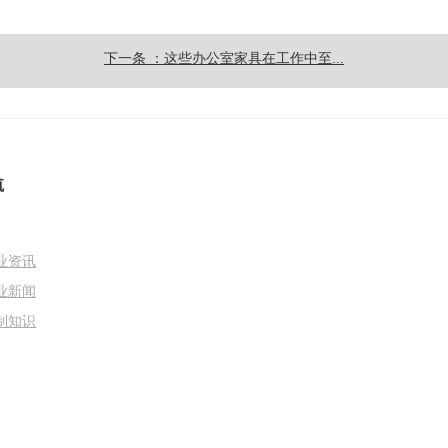
下一条 ：这些办公室家具在工作中至...
航
业资讯
业新闻
制知识