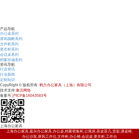
下一条 ：青浦区更衣柜-黄浦区更衣...
产品导航
办公桌系列
屏风隔断系列
文件柜系列
更衣柜系列
会议桌系列
档案存储系列
资讯导航
行业资讯
行业新闻
定制知识
CopyRight © 版权所有:
鹤力办公家具（上海）有限公司
技术支持:
秦汉网络
备案号:
沪ICP备16043583号
上海办公家具
上海办公家具,嘉兴办公家具,办公桌,档案密集柜,公寓床,茶桌茶几,货架,课桌椅,
办公沙发,屏风工作位,文件柜,办公椅,会议桌,更衣柜,工作台