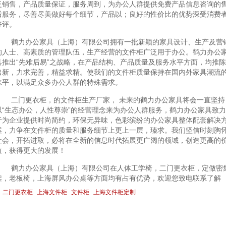
泛销售，产品质量保证，服务周到，为办公人群提供免费产品信息咨询的
后服务，尽善尽美做好每个细节，产品以；良好的性价比的优势深受消费
好评。
鹤力办公家具（上海）有限公司拥有一批新颖的家具设计、生产及营
的人士、高素质的管理队伍，生产经营的文件柜广泛用于办公。鹤力办公
具推出“先难后易”之战略，在产品结构、产品质量及服务水平方面，均推陈
出新，力求完善，精益求精。使我们的文件柜质量保持在国内外家具潮流
水平，以满足众多办公人群的特殊需求。
二门更衣柜，的文件柜生产厂家， 未来的鹤力办公家具将会一直坚持
以“生态办公，人性尊崇”的经营理念来为办公人群服务，鹤力办公家具致力
于为企业提供时尚简约，环保无异味，色彩缤纷的办公家具整体配套解决
案，力争在文件柜的质量和服务细节上更上一层，瑧求。我们坚信时刻胸
社会，开拓进取，必将在全新的信息时代拓展更广阔的领域，创造更高的
值，获得更大的发展！
鹤力办公家具（上海）有限公司在人体工学椅，二门更衣柜，定做密
架，老板椅，上海屏风办公桌等方面均有占有优势，欢迎您致电联系了解
二门更衣柜
上海文件柜
文件柜
上海文件柜定制
上一条 ：青浦区更衣柜-松江区更衣...