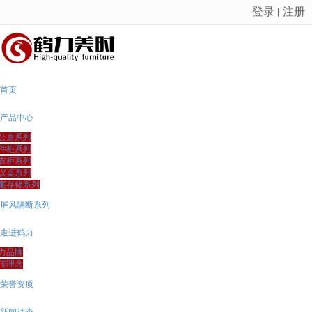
登录
注册
丨
很遗憾，因您的浏览器版本过低导致无法获得最佳浏览体验，推荐下载安装谷歌浏览器！
首页
产品中心
公桌系列
件柜系列
衣柜系列
议桌系列
案存储系列
屏风隔断系列
走进鹤力
力品牌
传理念
荣誉资质
新闻动态