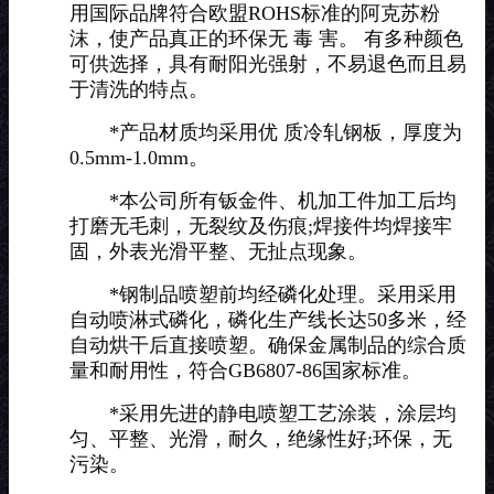
用国际品牌符合欧盟ROHS标准的阿克苏粉
沫，使产品真正的环保无 毒 害。 有多种颜色
可供选择，具有耐阳光强射，不易退色而且易
于清洗的特点。
*产品材质均采用优 质冷轧钢板，厚度为
0.5mm-1.0mm。
*本公司所有钣金件、机加工件加工后均
打磨无毛刺，无裂纹及伤痕;焊接件均焊接牢
固，外表光滑平整、无扯点现象。
*钢制品喷塑前均经磷化处理。采用采用
自动喷淋式磷化，磷化生产线长达50多米，经
自动烘干后直接喷塑。确保金属制品的综合质
量和耐用性，符合GB6807-86国家标准。
*采用先进的静电喷塑工艺涂装，涂层均
匀、平整、光滑，耐久，绝缘性好;环保，无
污染。