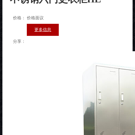
价格：
价格面议
更多信息
分享：