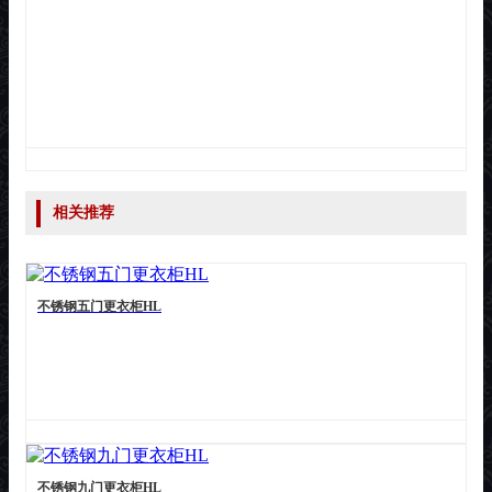
相关推荐
不锈钢五门更衣柜HL
不锈钢九门更衣柜HL