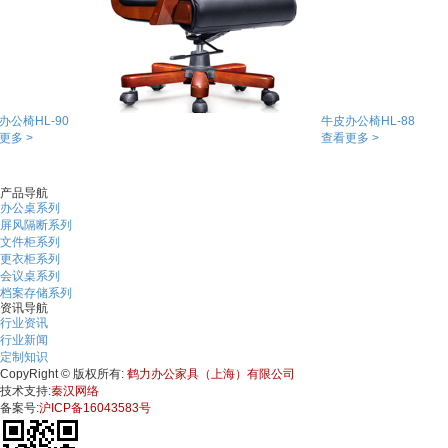
办公椅HL-90
牛皮办公椅HL-88
更多 >
查看更多 >
产品导航
办公桌系列
屏风隔断系列
文件柜系列
更衣柜系列
会议桌系列
档案存储系列
资讯导航
行业资讯
行业新闻
定制知识
CopyRight © 版权所有:
鹤力办公家具（上海）有限公司
技术支持:
秦汉网络
备案号:
沪ICP备16043583号