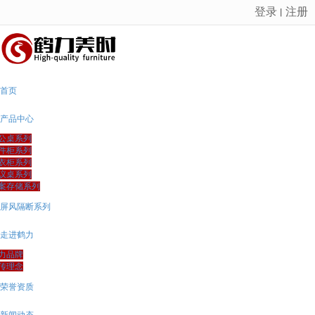
登录
注册
丨
很遗憾，因您的浏览器版本过低导致无法获得最佳浏览体验，推荐下载安装谷歌浏览器！
首页
产品中心
公桌系列
件柜系列
衣柜系列
议桌系列
案存储系列
屏风隔断系列
走进鹤力
力品牌
传理念
荣誉资质
新闻动态